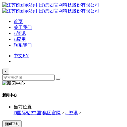
首页
关于我们
ai资讯
ai应用
联系我们
中文
EN
×
新闻中心
当前位置：
j9国际站(中国)集团官网
>
ai资讯
>
新闻互动