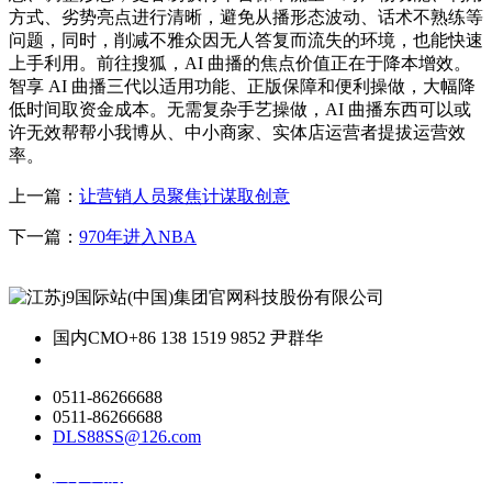
方式、劣势亮点进行清晰，避免从播形态波动、话术不熟练等
问题，同时，削减不雅众因无人答复而流失的环境，也能快速
上手利用。前往搜狐，AI 曲播的焦点价值正在于降本增效。
智享 AI 曲播三代以适用功能、正版保障和便利操做，大幅降
低时间取资金成本。无需复杂手艺操做，AI 曲播东西可以或
许无效帮帮小我博从、中小商家、实体店运营者提拔运营效
率。
上一篇：
让营销人员聚焦计谋取创意
下一篇：
970年进入NBA
国内CMO
+86 138 1519 9852 尹群华
0511-86266688
0511-86266688
DLS88SS@126.com
关于我们