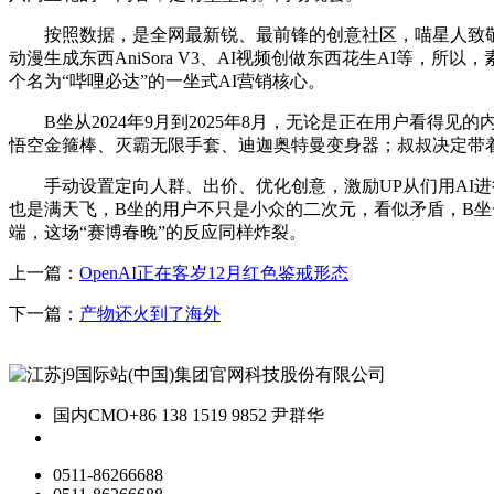
按照数据，是全网最新锐、最前锋的创意社区，喵星人致敬鬼畜
动漫生成东西AniSora V3、AI视频创做东西花生AI等
个名为“哔哩必达”的一坐式AI营销核心。
B坐从2024年9月到2025年8月，无论是正在用户看得
悟空金箍棒、灭霸无限手套、迪迦奥特曼变身器；叔叔决定带着
手动设置定向人群、出价、优化创意，激励UP从们用AI进
也是满天飞，B坐的用户不只是小众的二次元，看似矛盾，B坐
端，这场“赛博春晚”的反应同样炸裂。
上一篇：
OpenAI正在客岁12月红色鉴戒形态
下一篇：
产物还火到了海外
国内CMO
+86 138 1519 9852 尹群华
0511-86266688