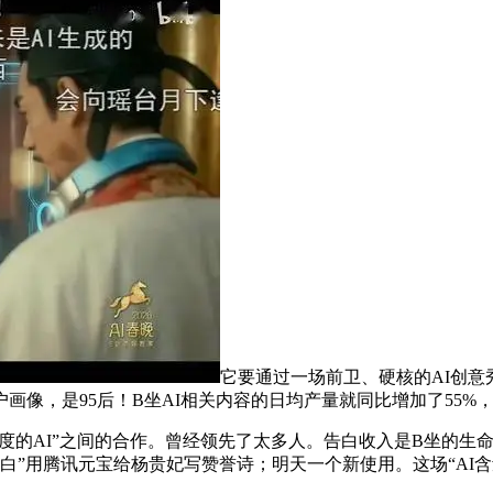
它要通过一场前卫、硬核的AI创意
像，是95后！B坐AI相关内容的日均产量就同比增加了55%
度的AI”之间的合作。曾经领先了太多人。告白收入是B坐的生命
I李白”用腾讯元宝给杨贵妃写赞誉诗；明天一个新使用。这场“A