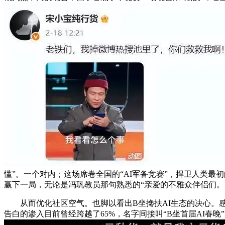
懂”。一个对内；这场席卷全国的“AI军备竞赛”，捍卫人类
赢下一局，无论是冯巩教员那句熟悉的“亲爱的不雅众伴侣们。
从而优化社区空气。也脚以看出B坐搀扶AI生态的决心。感受
告白的渗入目前曾经跨越了65%，名字间接叫“B坐首届AI春晚