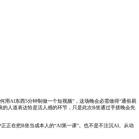
入门”到“若何用AI东西5分钟制做一个短视频”，这场晚会必需做得“通俗易
瑕疵的人道表达恰是活人感的环节，只是此次B坐通过手搓晚会先
在把B坐当成本人的“AI第一课”。也不是不注沉AI。从动