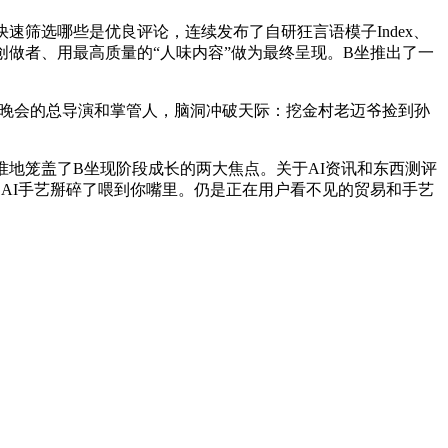
筛选哪些是优良评论，连续发布了自研狂言语模子Index、
留住创做者、用最高质量的“人味内容”做为最终呈现。B坐推出了一
容，晚会的总导演和掌管人，脑洞冲破天际：挖金村老迈爷捡到孙
地笼盖了B坐现阶段成长的两大焦点。关于AI资讯和东西测评
的AI手艺掰碎了喂到你嘴里。仍是正在用户看不见的贸易和手艺