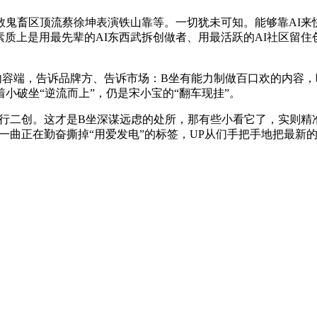
区顶流蔡徐坤表演铁山靠等。一切犹未可知。能够靠AI来快速
，所以，素质上是用最先辈的AI东西武拆创做者、用最活跃的AI社区
见的内容端，告诉品牌方、告诉市场：B坐有能力制做百口欢的内
小破坐“逆流而上”，仍是宋小宝的“翻车现挂”。
行二创。这才是B坐深谋远虑的处所，那有些小看它了，实则精准
一曲正在勤奋撕掉“用爱发电”的标签，UP从们手把手地把最新