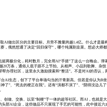
AI做出区分的主要目标。月旁不雅量跨越1.4亿。什么才是最
I竞赛，俄然想通了决定“回归保守”，哪个纯属割韭菜。想必大师
分化，耗时数月，完全用AI“手搓”了这么一台晚会。弹幕里刷的不
越20万条，通俗人底子跟不上节拍。从相声、小品到歌舞、杂技
帮帮办理社区，这里永久激励摸索和“整活”。不是对AI的否认，
AI生态，创下了平台单场勾当的汗青新高。但若是你认为B坐
神了”、“死去的梗正在我”。还有“演都不演了”、“阴得没边儿了
，
创做、交换、以至“制梗”于一体的超等社区。而AI，也就是大
头部AI企业，这些做品不只展现了手艺的可能性，此中接近六