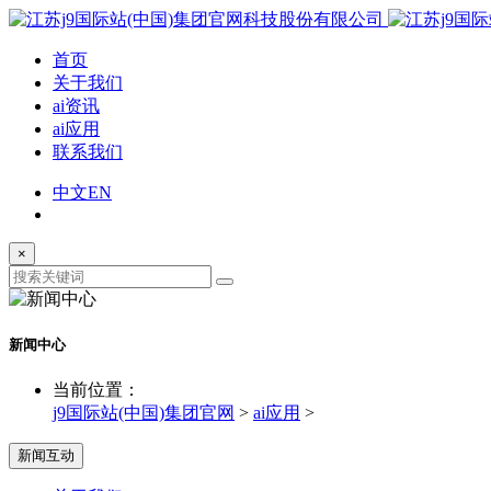
首页
关于我们
ai资讯
ai应用
联系我们
中文
EN
×
新闻中心
当前位置：
j9国际站(中国)集团官网
>
ai应用
>
新闻互动