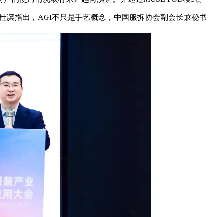
O杜滨指出，AGI不只是手艺概念，中国服拆协会副会长兼秘书