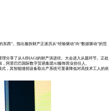
东西”。指出服拆财产正派历从“经验驱动”向“数据驱动”的范
分享了从AI到AGI的财产演进径。大会进入从题环节。正处
，阿里巴巴国际数字贸易集团AI服饰营业担任人、
于营业模式，其智能缝纫设备取出产系统可显著降低对高技术工人的依