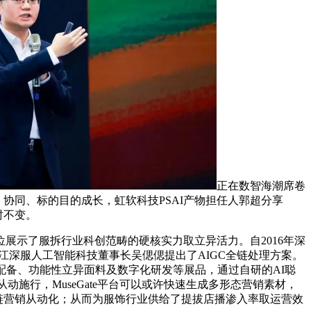
正在数智海潮席卷
协同、标的目的成长，虹软科技PSAI产物担任人郭超分享
时不变。
示了服拆行业科创范畴的硬核实力取立异活力。自2016年深
江深服人工智能科技董事长吴偲偲提出了AIGC全链处理方案。
配备、功能性立异面料及数字化研发等展品，通过自研的AI聪
施行，MuseGate平台可以或许快速生成多形态营销素材，
通的全链营销从动化；从而为服饰行业供给了提拔店播渗入率取运营效