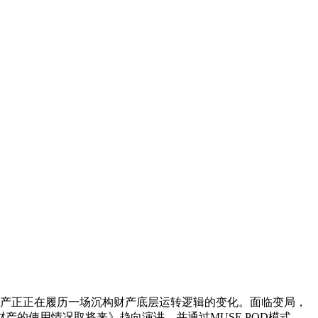
产正正在履历一场沉构财产底层运转逻辑的变化。面临变局，
的使用情况取将来》趋向演讲。并通过MUSE POD模式。