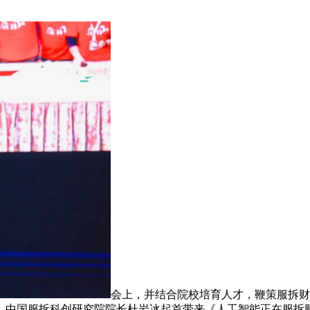
会上，并结合院校培育人才，鞭策服拆财
中国服拆科创研究院院长杜岩冰起首带来《人工智能正在服拆财产