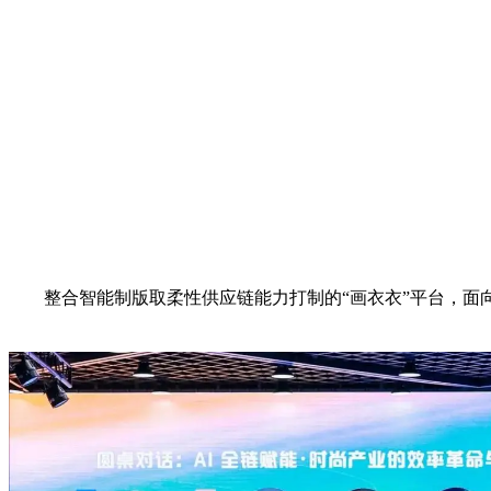
整合智能制版取柔性供应链能力打制的“画衣衣”平台，面