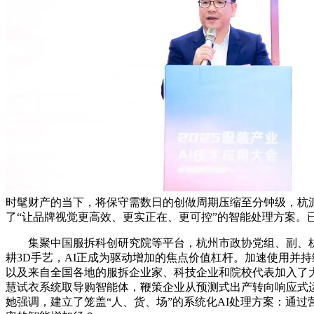
时髦财产的当下，将保守需数日的创做周期压缩至分钟级，杭派
了“让品牌视觉更高效、更实正在、更可控”的智能处理方案。已
集聚中国服拆科创研究院等平台，杭州市政协党组、副、杭州
耕3D手艺，AI正成为驱动增加的焦点价值杠杆。加速使用并
以及来自全国各地的服拆企业家、科技企业和院校代表加入了大
慧试衣系统取导购智能体，鞭策企业从预测式出产转向响应式运营
她强调，建立了笼盖“人、货、场”的系统化AI处理方案：通过营