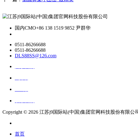
国内CMO
+86 138 1519 9852 尹群华
0511-86266688
0511-86266688
DLS88SS@126.com
关于我们
ai资讯
ai应用
联系我们
Copyright ©
2026 江苏j9国际站(中国)集团官网科技股份有限公司 All R
首页