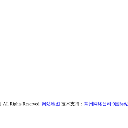
ights Reserved.
网站地图
技术支持：
常州网络公司j9国际