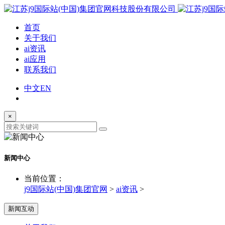
首页
关于我们
ai资讯
ai应用
联系我们
中文
EN
×
新闻中心
当前位置：
j9国际站(中国)集团官网
>
ai资讯
>
新闻互动