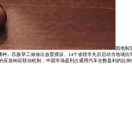
因地制
播种。匹敌旱工做做出放置摆设。14个省辖市先后启动当地域抗
先导的应急响应联动机制，中国市场盈利占通用汽车全数盈利的比