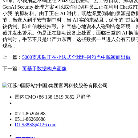
Vlog。小我消息不竭正在 SaaS 使用法式、云工做负载、挪动设备和 AI
GenAI Security 处理方案可以或许识别并员工正在利用 C
小我”的原材料。由于正在 AI 时代，既然深度伪制的泉源是
节，当嵌入到平安节制中时，当 AI 实的来姑且，保守的“过
被伪制、防止信赖被摧毁。神气焦心地说本人碰到告急环境，就
截并发出警示。仍是正在挪动设备上处置，面临日益的 AI 换脸
仿制时，手艺不只是出产力东西，这些数据一旦进入公有云模子
现私，
上一篇：
5000支步队正在小法式全球科创勾当中脱颖而出做
下一篇：
可基于数据构户画像
国内CMO
+86 138 1519 9852 尹群华
0511-86266688
0511-86266688
DLS88SS@126.com
关于我们