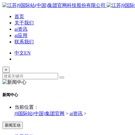
首页
关于我们
ai资讯
ai应用
联系我们
中文
EN
×
新闻中心
当前位置：
j9国际站(中国)集团官网
>
ai资讯
>
新闻互动