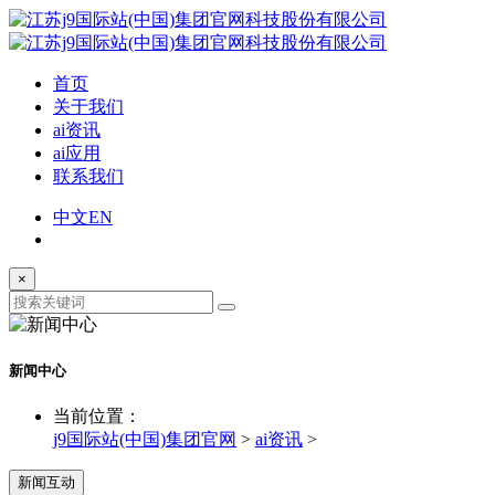
首页
关于我们
ai资讯
ai应用
联系我们
中文
EN
×
新闻中心
当前位置：
j9国际站(中国)集团官网
>
ai资讯
>
新闻互动