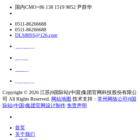
国内CMO
+86 138 1519 9852 尹群华
0511-86266688
0511-86266688
DLS88SS@126.com
关于我们
ai资讯
ai应用
联系我们
Copyright ©
2026 江苏j9国际站(中国)集团官网科技股份有限公
司 All Rights Reserved.
网站地图
技术支持：
常州网络公司j9国
际站(中国)集团官网设计制作
免责声明
首页
关于我们