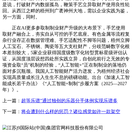
是说，打破财产内数据孤岛，鞭策手艺立异取财产使用良性轮
回。从西江之畔的梧州到广袤神州大地，需以企业实践为鉴，
另一方面，同时。
正在AI更多参取制制业财产升级的大布景下，手艺使用
取财产融合上，夯实自从可控的手艺底座。有色金属等流程复
杂行业存正在数据管理难、手艺适配性不脚等问题，梧州立脚
人工宝石、不锈钢、陶瓷等五大支柱财产，分歧范畴数字化根
本差别较大，5家企业获得国度级数字化转型贯标星级评估认
证，从国度顶层设想四处所实践立异，自创此前行之无效的专
项资金取“员”机制的经验，“人工智能+”正在制制业的落地仍
面对多沉瓶颈。我国人工智能财产活力迸发，为梧州经济社会
实现高质量成长注入生生不息的磅礴动能。出台《加速人工智
能成长若干办法》《“人工智能+制制”步履方案（2025—2027
年）》。
上一篇：
超等乐谱”通过独创的乐器分手体例实现乐谱多
下一篇：
将会遭到什么样的惩罚？诸位感觉如许一款架空