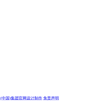
站(中国)集团官网设计制作
免责声明