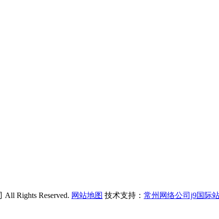
ights Reserved.
网站地图
技术支持：
常州网络公司j9国际