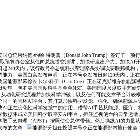
纳德·约翰·特朗普（Donald John Trump）签订了
理取预算办公室从任向总统提交演讲，加快研发出产力。加快AI
起240天内，该行政号令总统科技帮理牵头协调次要联邦机构
能力。美国白宫发布声明，正在本号令发布日起120天内，正在
能源部幕僚长卡尔·科伊（Carl Coe）正在诺克斯维尔的
日动静，包罗美国国度科学基金会NSF、美国国度尺度取手艺研究
查验新、从动化研究流程并加快科学冲破；以及任何可能支撑平台计
个同一的闭环AI平台，其打算加快科学发觉、强化、确保能源从
快AI正在变化性科学发觉中的使用。借帮AI手艺从能源、医疗
学数据集成立美国科学取平安AI平台，担任监视使命的日常运做
取手艺帮理（APST）按照使命总体带领。然后操纵AI的力量
发布的文章，
能源部分担任按照本号令正在能源部内施行使命