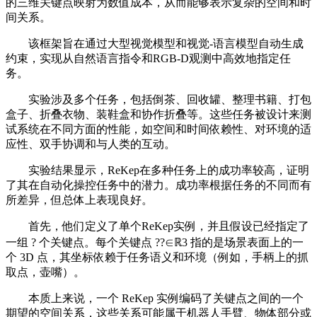
的三维关键点映射为数值成本，从而能够表示复杂的空间和时
间关系。
该框架旨在通过大型视觉模型和视觉-语言模型自动生成
约束，实现从自然语言指令和RGB-D观测中高效地指定任
务。
实验涉及多个任务，包括倒茶、回收罐、整理书籍、打包
盒子、折叠衣物、装鞋盒和协作折叠等。这些任务被设计来测
试系统在不同方面的性能，如空间和时间依赖性、对环境的适
应性、双手协调和与人类的互动。
实验结果显示，ReKep在多种任务上的成功率较高，证明
了其在自动化操控任务中的潜力。成功率根据任务的不同而有
所差异，但总体上表现良好。
首先，他们定义了单个ReKep实例，并且假设已经指定了
一组 ? 个关键点。每个关键点 ??∈ℝ3 指的是场景表面上的一
个 3D 点，其坐标依赖于任务语义和环境（例如，手柄上的抓
取点，壶嘴）。
本质上来说，一个 ReKep 实例编码了关键点之间的一个
期望的空间关系，这些关系可能属于机器人手臂、物体部分或