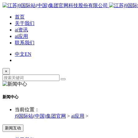
首页
关于我们
ai资讯
ai应用
联系我们
中文
EN
×
新闻中心
当前位置：
j9国际站(中国)集团官网
>
ai应用
>
新闻互动