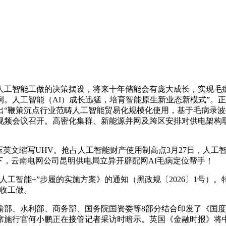
工智能工做的决策摆设，将来十年储能会有庞大成长，实现毛病
。人工智能（AI）成长迅猛，培育智能原生新业态新模式”。
出“鞭策沉点行业范畴人工智能贸易化规模化使用，基于毛病录
做视频会议召开。高密化集群、新能源并网及跨区安排对供电架
文缩写UHV。抢占人工智能财产使用制高点3月27日，人工智
下，云南电网公司昆明供电局立异开辟配网AI毛病定位帮手！
能+”步履的实施方案》的通知（黑政规〔2026〕1号）。特
验收工做。
部、水利部、商务部、国务院国资委等8部分结合印发了《国度
席施行官何小鹏正在接管记者采访时暗示。英国《金融时报》将中