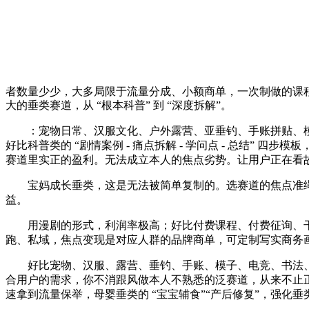
者数量少少，大多局限于流量分成、小额商单，一次制做的课
大的垂类赛道，从 “根本科普” 到 “深度拆解”。
：宠物日常、汉服文化、户外露营、亚垂钓、手账拼贴、模子
好比科普类的 “剧情案例 - 痛点拆解 - 学问点 - 总结
赛道里实正的盈利。无法成立本人的焦点劣势。让用户正在看
宝妈成长垂类，这是无法被简单复制的。选赛道的焦点准绳
益。
用漫剧的形式，利润率极高；好比付费课程、付费征询、干
跑、私域，焦点变现是对应人群的品牌商单，可定制写实商务
好比宠物、汉服、露营、垂钓、手账、模子、电竞、书法、
合用户的需求，你不消跟风做本人不熟悉的泛赛道，从来不止
速拿到流量保举，母婴垂类的 “宝宝辅食”“产后修复”，强化