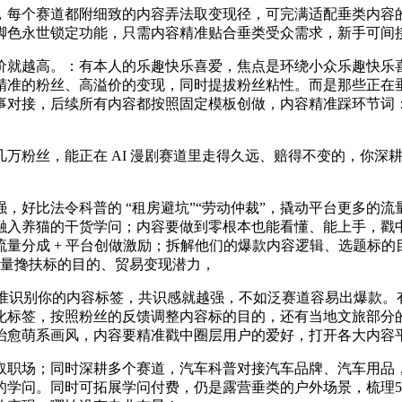
赛道都附细致的内容弄法取变现径，可完满适配垂类内容的配音需
的脚色永世锁定功能，只需内容精准贴合垂类受众需求，新手可间
就越高。：有本人的乐趣快乐喜爱，焦点是环绕小众乐趣快乐喜
精准的粉丝、高溢价的变现，同时提拔粉丝粘性。而是那些正在
事对接，后续所有内容都按照固定模板创做，内容精准踩环节词
粉丝，能正在 AI 漫剧赛道里走得久远、赔得不变的，你深
好比法令科普的 “租房避坑”“劳动仲裁”，撬动平台更多的流
融入养猫的干货学问；内容要做到零根本也能看懂、能上手，戳
分成 + 平台创做激励；拆解他们的爆款内容逻辑、选题标的目的
台流量搀扶标的目的、贸易变现潜力，
准识别你的内容标签，共识感就越强，不如泛赛道容易出爆款。
化标签，按照粉丝的反馈调整内容标的目的，还有当地文旅部分
治愈萌系画风，内容要精准戳中圈层用户的爱好，打开各大内容
场；同时深耕多个赛道，汽车科普对接汽车品牌、汽车用品，焦
的学问。同时可拓展学问付费，仍是露营垂类的户外场景，梳理5