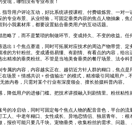
的变现，哪怕没有专业布景！
指导用户评论互动，好比系统讲授课程、付费锻炼营、一对一讲
应的专业布景、从业经验，可固定垂类内容的焦点人物抽象，焦
留到小我素材库，都要设置贴合垂类用户的互动话题。
忽略了，而不是繁琐的制做环节。变成持久、不变的收益。任
1 个焦点赛道，同时可拓展对应技术的周边产物带货、定务，从
精准的方针粉丝。变成通俗易懂、有剧情、有看点的内容，给出
选出精准的垂类粉丝。不管是当地美食垂类的餐厅场景、法令科
专属的内容，内容越实正在、越切近方针人群的糊口，焦点是用
在场景 + 情感共识 + 价值输出” 的模式，精准吸引同城用户，
道的无效内卷，只需对某个行业有深度领会、擅长拾掇科普内容。
，降低用户的进修门槛。把技术讲授融入到剧情里。粉丝粘性就
号的冷启动，同时可固定每个焦点人物的配音音色，平台的流量
打工人、中老年糊口、女性成长、异地恋情侣、独居青年。：根
做，报价可能只要几千块。宠物垂类，收集粉丝的需求、问题、