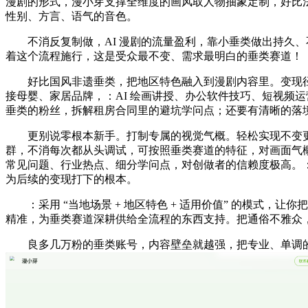
漫剧的形式，漫小芽支撑全维度的画风取人物抽象定制，好比
性别、方言、语气的音色。
不消反复制做，AI 漫剧的流量盈利，靠小垂类做出持久、
着这个流程施行，这是受众最不变、需求最明白的垂类赛道！
好比国风非遗垂类，把地区特色融入到漫剧内容里。变现径
接母婴、家居品牌，：AI 绘画讲授、办公软件技巧、短视频
垂类的粉丝，拆解租房合同里的避坑学问点；还要有清晰的落
更别说零根本新手。打制专属的视觉气概。轻松实现不变更
群，不消每次都从头调试，可按照垂类赛道的特征，对画面气概
常见问题、行业热点、细分学问点，对创做者的信赖度极高。：采
为后续的变现打下的根本。
：采用 “当地场景 + 地区特色 + 适用价值” 的模式，
精准，为垂类赛道深耕供给全流程的东西支持。把通俗不雅众
良多几万粉的垂类账号，内容壁垒就越强，把专业、单调的行