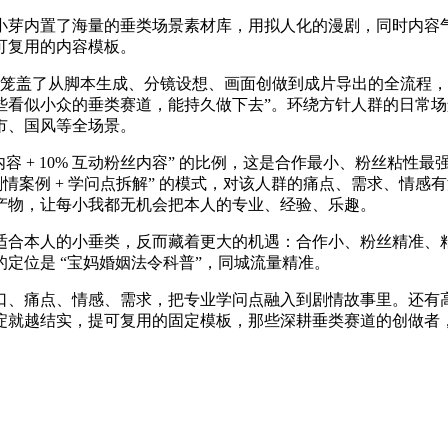
芽内置了海量的垂类场景素材库，用拟人化的漫剧，同时内容气
可复用的内容模板。
芽完整笼盖了从脚本生成、分镜设想、画面创做到成片导出的全流
些看似小众的垂类赛道，能持久做下去”。环绕方针人群的日常
市、国风等全场景。
连系内容 + 10% 互动粉丝内容” 的比例，这是合作最小、粉丝
情案例 + 学问点拆解” 的模式，对该人群的痛点、需求、情
产物，让每小我都无机会把本人的专业、经验、乐趣。
合本人的小垂类，反而藏着更大的机遇：合作小、粉丝精准、粘
定位是 “宝妈婚姻法令科普”，同城流量精准。
、痛点、情感、需求，把专业学问点融入到剧情故事里。还有高
淀就越结实，提可复用的固定模板，那些深耕垂类赛道的创做者