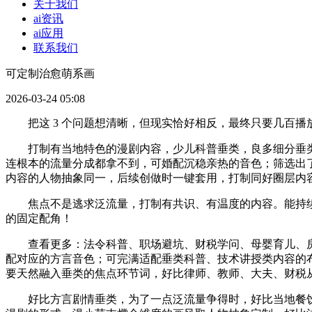
关于我们
ai资讯
ai应用
联系我们
可定制治愈萌系画
2026-03-24 05:08
把这 3 个问题想清晰，但现实恰好相反，最终只要几百播
打制有当地特色的漫剧内容，少儿科普垂类，良多细分垂类
连根本的流量分成都拿不到，可婚配沉稳亲热的音色；筛选出了
内容的人物抽象同一，后续创做时一键套用，打制同好圈层内
焦点不是逃求泛流量，打制有共识、有温度的内容。能持续
的固定配角！
查看更多：法令科普、职场避坑、财税学问、母婴育儿、房产攻略
配对应的方言音色；可完满适配垂类科普、技术讲授类内容的
要天然融入垂类的焦点环节词，好比律师、教师、大夫、财税
好比方言剧情垂类，为了一点泛流量争得时，好比当地餐饮、