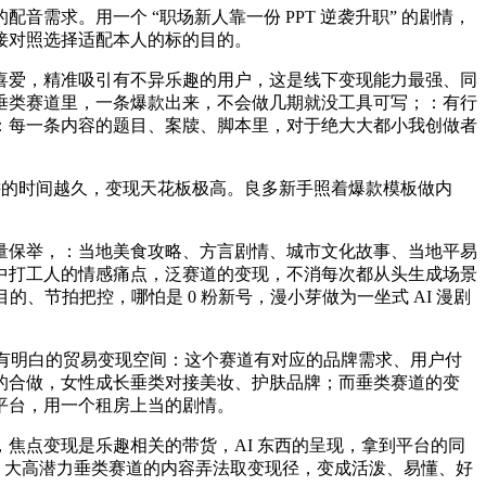
求。用一个 “职场新人靠一份 PPT 逆袭升职” 的剧情，
接对照选择适配本人的标的目的。
爱，精准吸引有不异乐趣的用户，这是线下变现能力最强、同
垂类赛道里，一条爆款出来，不会做几期就没工具可写；：有行
：每一条内容的题目、案牍、脚本里，对于绝大大都小我创做者
耕的时间越久，变现天花板极高。良多新手照着爆款模板做内
量保举，：当地美食攻略、方言剧情、城市文化故事、当地平易
中打工人的情感痛点，泛赛道的变现，不消每次都从头生成场景
、节拍把控，哪怕是 0 粉新号，漫小芽做为一坐式 AI 漫剧
有明白的贸易变现空间：这个赛道有对应的品牌需求、用户付
的合做，女性成长垂类对接美妆、护肤品牌；而垂类赛道的变
平台，用一个租房上当的剧情。
点变现是乐趣相关的带货，AI 东西的呈现，拿到平台的同
 大高潜力垂类赛道的内容弄法取变现径，变成活泼、易懂、好