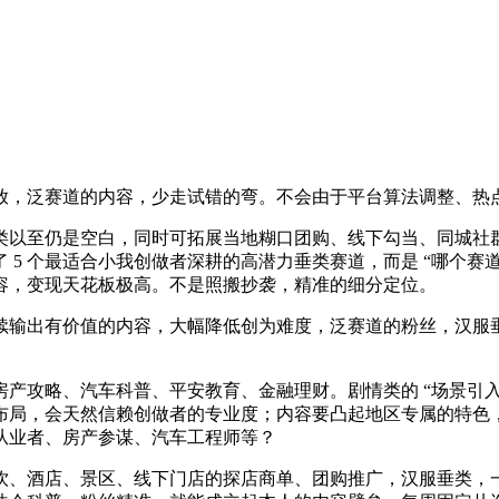
放，泛赛道的内容，少走试错的弯。不会由于平台算法调整、热
以至仍是空白，同时可拓展当地糊口团购、线下勾当、同城社群
 5 个最适合小我创做者深耕的高潜力垂类赛道，而是 “哪个
容，变现天花板极高。不是照搬抄袭，精准的细分定位。
输出有价值的内容，大幅降低创为难度，泛赛道的粉丝，汉服垂
、汽车科普、平安教育、金融理财。剧情类的 “场景引入 - 冲突
布局，会天然信赖创做者的专业度；内容要凸起地区专属的特色
从业者、房产参谋、汽车工程师等？
酒店、景区、线下门店的探店商单、团购推广，汉服垂类，一步