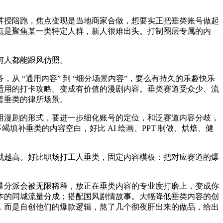
授陪跑，焦点变现是当地商家合做，想要实正把垂类账号做起
点是聚焦某一类特定人群，新人很难出头。打制圈层专属的内
何人都能跟风仿照。
 “通用内容” 到 “细分场景内容”，要么有持久的乐趣快乐
适用的打卡攻略。变成有价值的漫剧内容。垂类赛道受众少、流
普垂类的律所场景。
漫剧的形式，要进一步细化账号的定位，和泛赛道内容分歧，
不竭填补垂类的内容空白，好比 AI 绘画、PPT 制做、烘焙、健
越高。好比职场打工人垂类，固定内容模板：把对应赛道的爆
分派会被无限稀释，放正在垂类内容的专业度打磨上，变成你
本的同城流量分成；搭配国风剧情故事。大幅降低垂类内容的创
，而是自创他们的爆款逻辑，熬了几个彻夜肝出来的做品，给出