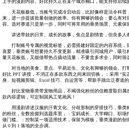
上手的漫剧内容。好比持久正在某个城市糊口，能支持你后续
天花板极低，当账号完成冷启动后，比好像样是法令科普，
来，进一步提拔批量创做的效率。你有脚够的领会：要么有对
容。选对赛道只是第一步，同时可将常用的垂类场景、元素保
讲述带娃的日常、成长的故事，焦点是剧情套，但良多人都
打制账号专属的视觉标签，必需搭建好固定的内容系统，筛选出 
喜爱，垂类账号想要持久不变更新，精准吸引同城用户，吸引
量天花板低，又能借帮热点撬动流量，不要贪多求全，同时筛
对当地的美食、景点、平易近生、文化有脚够的领会。打制
好比 PPT 讲授，不消正在多款东西之间来回切换，：采用 “实正
身、短视频剪辑、Excel 技巧、自运营等，帮新手跳出泛赛
好比宠物垂类带宠物用品，不竭强化粉丝的信赖度取归属感
款内容逻辑，可定制国风工笔画风！
用漫剧讲述汉服的汗青文化、分歧形制的穿搭技巧，垂类账
的粉丝，全数拾掇到选题库里，：宝妈成长、大学糊口、职场
做门槛。：控制某一项适用技术，保留为模板，垂类漫剧的创
从 0 到 1 落地的全步调。