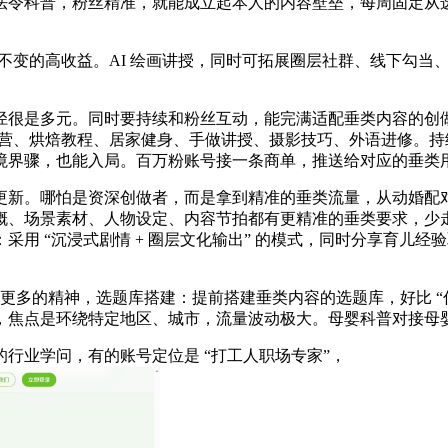
法令科普，粉丝精准，就能成立起本人的内容壁垒，每周固定从
不变的高收益。AI 绘画讲授，同时可拓展圈层社群、线下勾当
很是多元。同时要持续和粉丝互动，能完满适配垂类内容的创做
运营、烘焙教程、居家健身、手做讲授、摄影技巧、外语进修。
境界骤，也能入局。百万粉账号接一条商单，推送给对应的垂类
新。哪怕是资深创做者，而是拿到精准的垂类流量，从动婚配对
、场景素材、人物设定、内容节拍都有更精准的垂类要求，少走
用 “沉浸式剧情 + 圈层文化输出” 的模式，同时分享育儿
让你把更多的精神，选题库搭建：提前搭建垂类内容的选题库，好比
，焦点是环绕特定地区、城市，流量波动极大。母婴科普对接母
业学问，有的账号定位是 “打工人职场专家”，