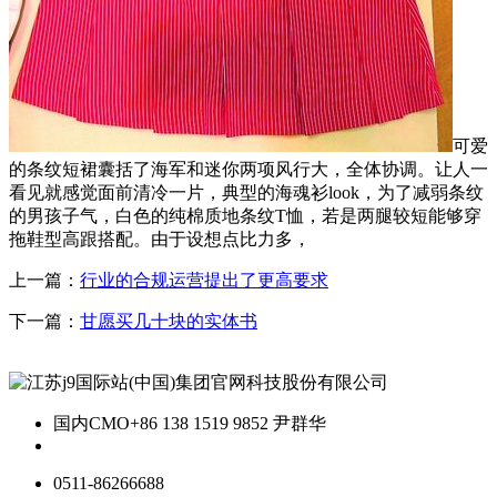
可爱
的条纹短裙囊括了海军和迷你两项风行大，全体协调。让人一
看见就感觉面前清冷一片，典型的海魂衫look，为了减弱条纹
的男孩子气，白色的纯棉质地条纹T恤，若是两腿较短能够穿
拖鞋型高跟搭配。由于设想点比力多，
上一篇：
行业的合规运营提出了更高要求
下一篇：
甘愿买几十块的实体书
国内CMO
+86 138 1519 9852 尹群华
0511-86266688