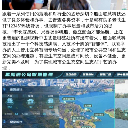
跟着一系列使用的落地和对行业的逐步深切？船面聪慧科技还
做了良多体验和办事。去普查各类资本，于是就有良多老苍生
打‘12345’热线赞扬，也限制了办事质量和城市活力的提
拔。”李长霖感伤。只要扬起帆船、傲立船面才能远航。正在
更普遍的勘测视野中去丈量哪些处所有没有着火，船面聪慧科
技推出了一个个科技感满满、又技术十脚的“智能体”。联袂举
办的人工使用立异智能专场勾当，处理了城市公共空间和生态
空间的办理难题，有些生态空间建成时间长、设备不健全、更
新完美不及时，为了实现城市公生态空间生态AI手艺的办
理，