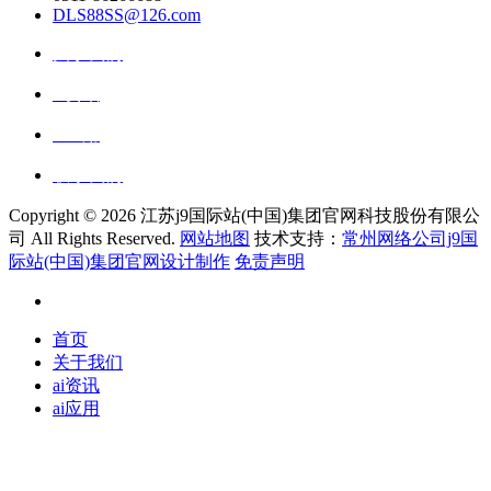
DLS88SS@126.com
关于我们
ai资讯
ai应用
联系我们
Copyright ©
2026 江苏j9国际站(中国)集团官网科技股份有限公
司 All Rights Reserved.
网站地图
技术支持：
常州网络公司j9国
际站(中国)集团官网设计制作
免责声明
首页
关于我们
ai资讯
ai应用