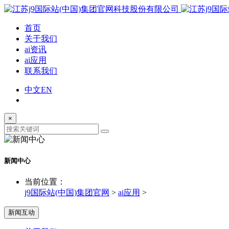
首页
关于我们
ai资讯
ai应用
联系我们
中文
EN
×
新闻中心
当前位置：
j9国际站(中国)集团官网
>
ai应用
>
新闻互动