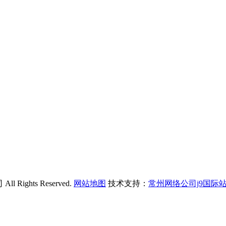
ights Reserved.
网站地图
技术支持：
常州网络公司j9国际