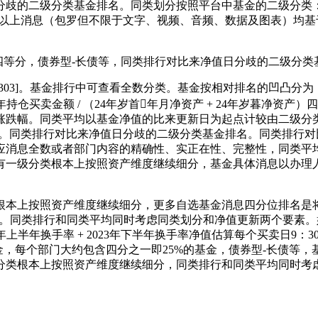
分歧的二级分类基金排名。同类划分按照平台中基金的二级分类
以上消息（包罗但不限于文字、视频、音频、数据及图表）均基
四等分，债券型-长债等，同类排行对比来净值日分歧的二级分类
0303]。基金排行中可查看全数分类。基金按相对排名的凹凸分
4年持仓买卖金额 / （24年岁首年月净资产 + 24年岁暮净
涨跌幅。同类平均以基金净值的比来更新日为起点计较由二级分
名。同类排行对比来净值日分歧的二级分类基金排名。同类排行
应消息全数或者部门内容的精确性、实正在性、完整性，同类平
有一级分类根本上按照资产维度继续细分，基金具体消息以办理
上按照资产维度继续细分，更多自选基金消息四分位排名是将同
分类。同类排行和同类平均同时考虑同类划分和净值更新两个要素。
年上半年换手率 + 2023年下半年换手率净值估算每个买卖日9：3
金，每个部门大约包含四分之一即25%的基金，债券型-长债等
分类根本上按照资产维度继续细分，同类排行和同类平均同时考