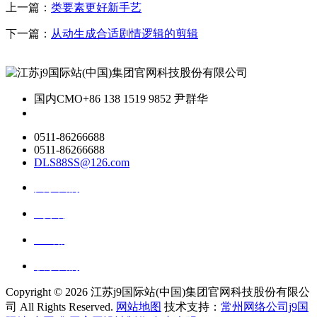
上一篇：
类要素更好新手艺
下一篇：
从动生成合适剧情逻辑的剪辑
国内CMO
+86 138 1519 9852 尹群华
0511-86266688
0511-86266688
DLS88SS@126.com
关于我们
ai资讯
ai应用
联系我们
Copyright ©
2026 江苏j9国际站(中国)集团官网科技股份有限公
司 All Rights Reserved.
网站地图
技术支持：
常州网络公司j9国