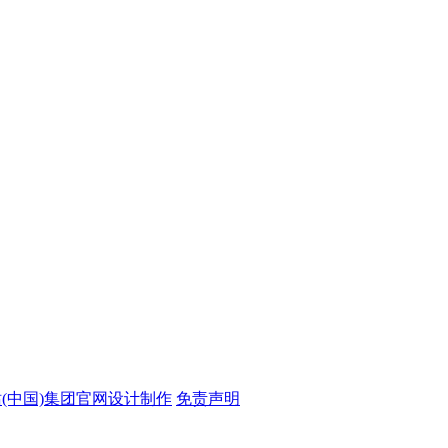
站(中国)集团官网设计制作
免责声明