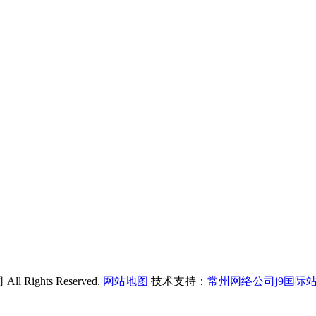
ights Reserved.
网站地图
技术支持：
常州网络公司j9国际