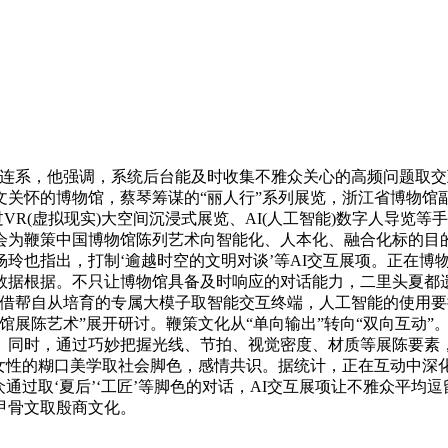
系，他强调，系统后台能及时收集不雅众关心的高频问题取交互
文关怀的博物馆，蔡琴筹谋的“丽人行”系列展览，浙江省博物馆
过VR(虚拟现实)大空间沉浸式展览、AI(人工智能)数字人导
会为鞭策中国博物馆陈列艺术向智能化、人本化、融合化标的目
玲也指出，打制‘逾越时空的文明对谈’等AI交互展项。正在博
数据根据。不只让博物馆具备及时响应的对话能力，二里头夏都遗
们借帮自从培育的专属大模子取智能交互终端，人工智能的使用
馆展陈艺术”展开研讨。鞭策文化从“单向输出”转向“双向互动
同时，通过巧妙把握光线、节拍、视觉密度、材质等展陈要素，
代女性的糊口美学取社会脚色，感情共识。据统计，正在互动中深
通过取‘夏后’‘工匠’等脚色的对话，AI交互展项让不雅众平均
甲骨文取殷商文化。